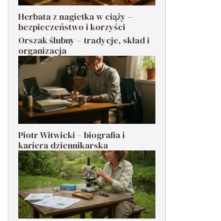
Herbata z nagietka w ciąży –
bezpieczeństwo i korzyści
Orszak ślubny – tradycje, skład i
organizacja
Piotr Witwicki – biografia i
kariera dziennikarska