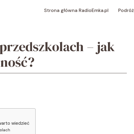
Strona główna RadioEmka.pl
Podróż
przedszkolach – jak
pność?
warto wiedzieć
kolach