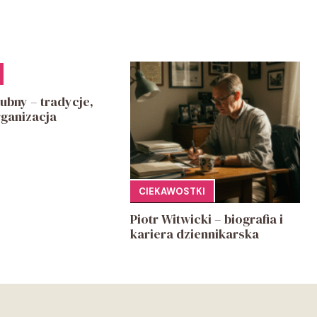
ubny – tradycje,
rganizacja
CIEKAWOSTKI
Piotr Witwicki – biografia i
kariera dziennikarska