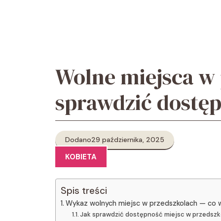
Przejdź
do
treści
Wolne miejsca w 
sprawdzić dostę
Dodano
29 października, 2025
KOBIETA
Spis treści
Wykaz wolnych miejsc w przedszkolach — co 
Jak sprawdzić dostępność miejsc w przedsz