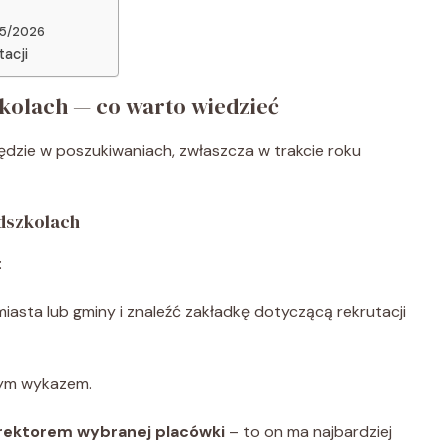
25/2026
acji
kolach — co warto wiedzieć
ędzie w poszukiwaniach, zwłaszcza w trakcie roku
edszkolach
:
asta lub gminy i znaleźć zakładkę dotyczącą rekrutacji
nym wykazem.
rektorem wybranej placówki
– to on ma najbardziej