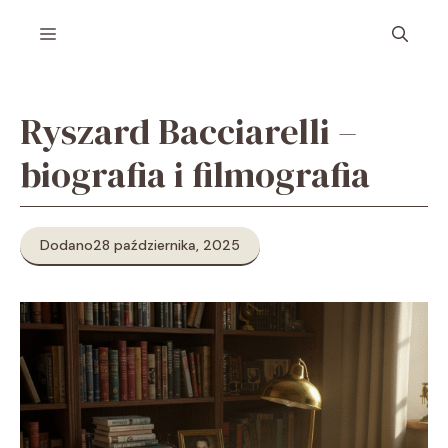
Przejdź
Menu
do
treści
Ryszard Bacciarelli –
biografia i filmografia
Dodano
28 października, 2025